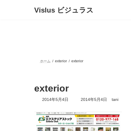
コ
ナ
Vislus ビジュラス
ン
ビ
テ
ゲ
ン
ー
ツ
シ
へ
ョ
ス
ン
キ
に
ッ
移
プ
動
ホーム
exterior
exterior
exterior
最
2014年5月4日
2014年5月4日
tani
終
更
新
日
時
: