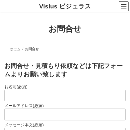
コ
ナ
Vislus ビジュラス
ン
ビ
テ
ゲ
ン
ー
ツ
シ
お問合せ
へ
ョ
ス
ン
キ
に
ッ
移
プ
動
ホーム
お問合せ
お問合せ・見積もり依頼などは下記フォー
ムよりお願い致します
お名前
(必須)
メールアドレス
(必須)
メッセージ本文
(必須)