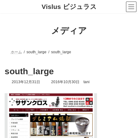
コ
ナ
Vislus ビジュラス
ン
ビ
テ
ゲ
ン
ー
ツ
シ
メディア
へ
ョ
ス
ン
キ
に
ッ
移
プ
動
ホーム
south_large
south_large
south_large
最
2013年12月31日
2016年10月30日
tani
終
更
新
日
時
: