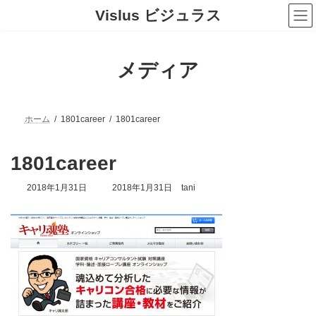
コ
ナ
Vislus ビジュラス
ン
ビ
テ
ゲ
ン
ー
ツ
シ
メディア
へ
ョ
ス
ン
キ
に
ッ
移
プ
動
ホーム
1801career
1801career
1801career
最
2018年1月31日
2018年1月31日
tani
終
更
新
日
時
: